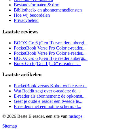
Bestandsformaten & drm
Bibliotheek- en abonnementsdiensten
Hoe wij beoordelen
Privacybeleid
Laatste reviews
BOOX Go 6 (Gen II) e-reader aubergi...
PocketBook Verse Pro Color e-reader...
PocketBook Verse Pro Color e-reader...
BOOX Go 6 (Gen II) e-reader aubergi...
Boox Go 6 (Gen II) - 6'' e-reader –...
Laatste artikelen
PocketBook versus Kobo: welke e-rea...
Wat Reddit zegt over e-readers: de...
E-reader als abonnement: de opkomst...
Geef je oude e-reader een tweede le...
E-readers met een notitie-scherm: d...
© 2026 Beste E-reader, een site van
mshops
.
Sitemap