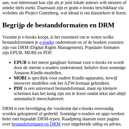
aan, wat interessant kan zijn als je juist lokale auteurs wilt steunen of
unieke titels zoekt. Daarnaast zijn er gratis e-books beschikbaar via
websites als Project Gutenberg, wat ideaal is om klassiekers te lezen.
Begrijp de bestandsformaten en DRM
Voordat je e-books koopt, is het essentieel om te weten welke
bestandsformaten je
e-reader
ondersteunt en of de boeken voorzien
zijn van DRM (Digital Rights Management). Populaire formaten
zijn EPUB, MOBI en PDF.
EPUB
is het meest gangbare formaat voor e-books en wordt
door de meeste e-readers ondersteund, behalve door sommige
Amazon Kindle-modellen.
MOBI
is specifiek voor oudere Kindle-apparaten, terwijl
nieuwere modellen ook het AZW-formaat gebruiken.
PDF
is een universeel bestandsformaat, maar op kleinere
schermen kan het lastig zijn om te lezen omdat tekst niet altijd
automatisch meeschalereert.
DRM is een beveiliging die voorkomt dat e-books eenvoudig
worden gekopieerd of gedeeld. Sommige e-readers en apps werken
beter met bepaalde DRM-typen. Raadpleeg daarom onze pagina
over
bestandsformaten en DRM
voor uitgebreide uitleg en advies.