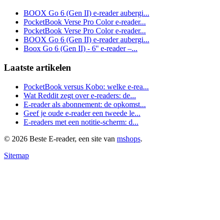
BOOX Go 6 (Gen II) e-reader aubergi...
PocketBook Verse Pro Color e-reader...
PocketBook Verse Pro Color e-reader...
BOOX Go 6 (Gen II) e-reader aubergi...
Boox Go 6 (Gen II) - 6'' e-reader –...
Laatste artikelen
PocketBook versus Kobo: welke e-rea...
Wat Reddit zegt over e-readers: de...
E-reader als abonnement: de opkomst...
Geef je oude e-reader een tweede le...
E-readers met een notitie-scherm: d...
© 2026 Beste E-reader, een site van
mshops
.
Sitemap