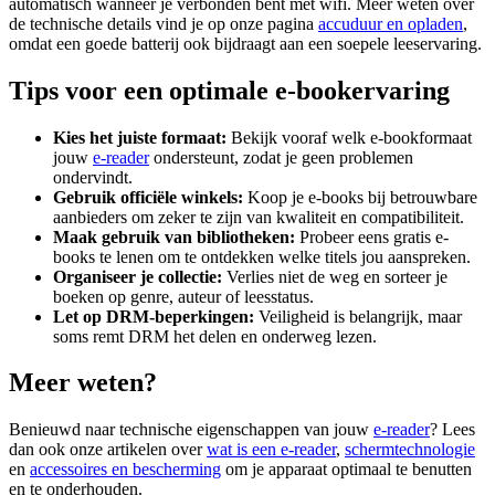
automatisch wanneer je verbonden bent met wifi. Meer weten over
de technische details vind je op onze pagina
accuduur en opladen
,
omdat een goede batterij ook bijdraagt aan een soepele leeservaring.
Tips voor een optimale e-bookervaring
Kies het juiste formaat:
Bekijk vooraf welk e-bookformaat
jouw
e-reader
ondersteunt, zodat je geen problemen
ondervindt.
Gebruik officiële winkels:
Koop je e-books bij betrouwbare
aanbieders om zeker te zijn van kwaliteit en compatibiliteit.
Maak gebruik van bibliotheken:
Probeer eens gratis e-
books te lenen om te ontdekken welke titels jou aanspreken.
Organiseer je collectie:
Verlies niet de weg en sorteer je
boeken op genre, auteur of leesstatus.
Let op DRM-beperkingen:
Veiligheid is belangrijk, maar
soms remt DRM het delen en onderweg lezen.
Meer weten?
Benieuwd naar technische eigenschappen van jouw
e-reader
? Lees
dan ook onze artikelen over
wat is een e-reader
,
schermtechnologie
en
accessoires en bescherming
om je apparaat optimaal te benutten
en te onderhouden.