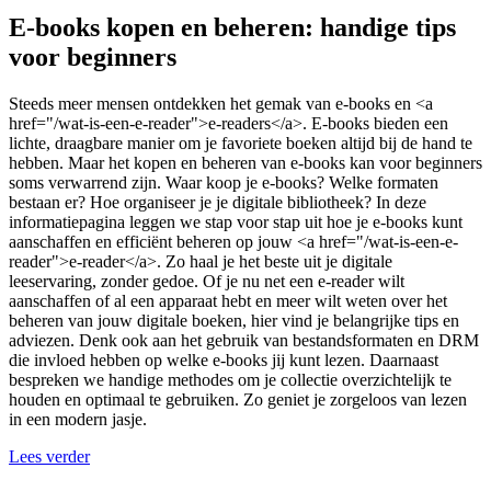
E-books kopen en beheren: handige tips
voor beginners
Steeds meer mensen ontdekken het gemak van e-books en <a
href="/wat-is-een-e-reader">e-readers</a>. E-books bieden een
lichte, draagbare manier om je favoriete boeken altijd bij de hand te
hebben. Maar het kopen en beheren van e-books kan voor beginners
soms verwarrend zijn. Waar koop je e-books? Welke formaten
bestaan er? Hoe organiseer je je digitale bibliotheek? In deze
informatiepagina leggen we stap voor stap uit hoe je e-books kunt
aanschaffen en efficiënt beheren op jouw <a href="/wat-is-een-e-
reader">e-reader</a>. Zo haal je het beste uit je digitale
leeservaring, zonder gedoe. Of je nu net een e-reader wilt
aanschaffen of al een apparaat hebt en meer wilt weten over het
beheren van jouw digitale boeken, hier vind je belangrijke tips en
adviezen. Denk ook aan het gebruik van bestandsformaten en DRM
die invloed hebben op welke e-books jij kunt lezen. Daarnaast
bespreken we handige methodes om je collectie overzichtelijk te
houden en optimaal te gebruiken. Zo geniet je zorgeloos van lezen
in een modern jasje.
Lees verder