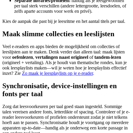
Separate libraries/profielen:
handig als je leesgewoonten
per taal sterk verschillen (andere lettergrootte, leesdoelen, of
zelfs aparte accounts voor werk en privé).
Kies de aanpak die past bij je leesritme en het aantal titels per taal.
Maak slimme collecties en leeslijsten
Veel e-readers en apps bieden de mogelijkheid om collecties of
leeslijsten aan te maken. Denk verder dan alleen taal: maak lijsten
voor
oefenlezen
,
vertalingen naast origineel
of
tandem-lezen
(origineel + vertaling). Als je houdt van thematische rondes, kun je
ook leesplaylists maken—wil je weten hoe je leesplaylists effectief
inzet? Zie
Zo maak je leesplaylists op je e-reader
.
Synchronisatie, device-instellingen en
fonts per taal
Zorg dat leesvoorkeuren per taal goed staan ingesteld. Sommige
talen vereisen andere fonts, letterdikte of spacing. Controleer of je e-
reader leesvoorkeuren of profielen ondersteunt zodat je niet telkens
hoeft aan te passen. Synchronisatie houdt je voortgang op meerdere
apparaten up-to-date—handig als je onderweg een korte passage in