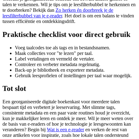
talen te verkennen. Wil je tips om je leesfilterbubbel te herkennen en
te doorbreken? Bekijk dan
Zo herken én doorbreek je de
leesfilterbubbel van je e-reader
. Het doel is om een balans te vinden
tussen efficiëntie en ontdekkingsdrift.
Praktische checklist voor direct gebruik
Voeg taalcodes toe als tags en in bestandsnamen.
Maak collecties voor "te lezen" per taal.
Label vertalingen en vermeld de vertaler.
Controleer en verbeter metadata regelmatig.
Back-up je bibliotheek en exporteer metadata.
Gebruik leesprofielen of instellingen per taal waar mogelijk.
Tot slot
Een georganiseerde digitale boekenkast voor meerdere talen
bespaart tijd en verbetert je leeservaring. Met slimme tags,
consistente metadata en een paar vaste routines houd je overzicht,
kun je makkelijker leren en ontdek je meer. Wil je meer weten over
de basis van e-readers of hoe je technologie je leesgewoonten kan
veranderen? Begin bij
Wat is een e-reader
en verken de rest van
onze artikelen voor inspiratie, zoals hoe lokale talen ondersteund