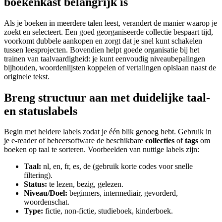
boekenkast belangrijk is
Als je boeken in meerdere talen leest, verandert de manier waarop je
zoekt en selecteert. Een goed georganiseerde collectie bespaart tijd,
voorkomt dubbele aankopen en zorgt dat je snel kunt schakelen
tussen leesprojecten. Bovendien helpt goede organisatie bij het
trainen van taalvaardigheid: je kunt eenvoudig niveaubepalingen
bijhouden, woordenlijsten koppelen of vertalingen oplslaan naast de
originele tekst.
Breng structuur aan met duidelijke taal-
en statuslabels
Begin met heldere labels zodat je één blik genoeg hebt. Gebruik in
je e-reader of beheersoftware de beschikbare
collecties
of
tags
om
boeken op taal te sorteren. Voorbeelden van nuttige labels zijn:
Taal:
nl, en, fr, es, de (gebruik korte codes voor snelle
filtering).
Status:
te lezen, bezig, gelezen.
Niveau/Doel:
beginners, intermediair, gevorderd,
woordenschat.
Type:
fictie, non-fictie, studieboek, kinderboek.