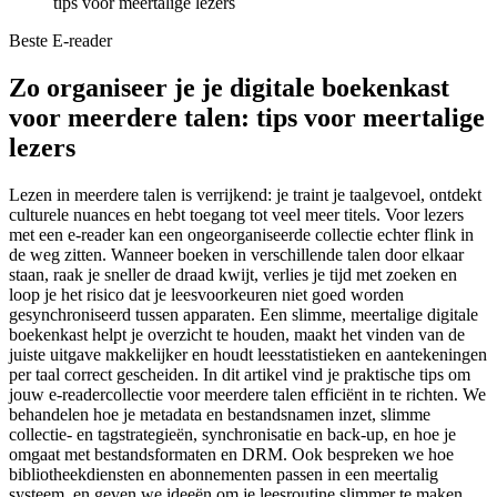
tips voor meertalige lezers
Beste E-reader
Zo organiseer je je digitale boekenkast
voor meerdere talen: tips voor meertalige
lezers
Lezen in meerdere talen is verrijkend: je traint je taalgevoel, ontdekt
culturele nuances en hebt toegang tot veel meer titels. Voor lezers
met een e-reader kan een ongeorganiseerde collectie echter flink in
de weg zitten. Wanneer boeken in verschillende talen door elkaar
staan, raak je sneller de draad kwijt, verlies je tijd met zoeken en
loop je het risico dat je leesvoorkeuren niet goed worden
gesynchroniseerd tussen apparaten. Een slimme, meertalige digitale
boekenkast helpt je overzicht te houden, maakt het vinden van de
juiste uitgave makkelijker en houdt leesstatistieken en aantekeningen
per taal correct gescheiden. In dit artikel vind je praktische tips om
jouw e-readercollectie voor meerdere talen efficiënt in te richten. We
behandelen hoe je metadata en bestandsnamen inzet, slimme
collectie- en tagstrategieën, synchronisatie en back-up, en hoe je
omgaat met bestandsformaten en DRM. Ook bespreken we hoe
bibliotheekdiensten en abonnementen passen in een meertalig
systeem, en geven we ideeën om je leesroutine slimmer te maken