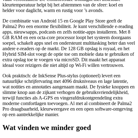
kleurtemperatuur helpt bij het afstemmen van de sfeer: koel en
helder voor daglicht, warm en rustig voor ’s avonds.
De combinatie van Android 15 en Google Play Store geeft de
Palma2 Pro een enorme flexibiliteit. Je kunt verschillende e-reading
apps, nieuwsapps, podcasts en zelfs notitie-apps installeren. Met 8
GB RAM en een octa-core processor loopt het systeem doorgaans
soepel, schakelt apps snel en ondersteunt multitasking beter dan veel
andere e-readers op de markt. De 128 GB opslag is royaal, en het
Hybrid SIM-slot voegt de optie toe om mobiele data te gebruiken of
extra opslag toe te voegen via microSD. Dit maakt het apparaat
ideaal voor reizigers die niet altijd op Wi-Fi willen vertrouwen.
Ook praktisch: de InkSense Plus-stylus (optioneel) levert een
natuurlijke schrijfervaring met 4096 drukniveaus en lage latentie,
wat notities en annotaties aangenaam maakt. De fysieke knoppen en
slimme knop aan de zijkant verhogen de gebruiksvriendelijkheid,
terwijl functies als A-GPS en vingerafdrukontgrendeling extra
moderne comfortlagen toevoegen. Al met al combineert de Palma2
Pro draagbaarheid, kleurweergave en een open software-omgeving
op een aantrekkelijke manier.
Wat vinden we minder goed