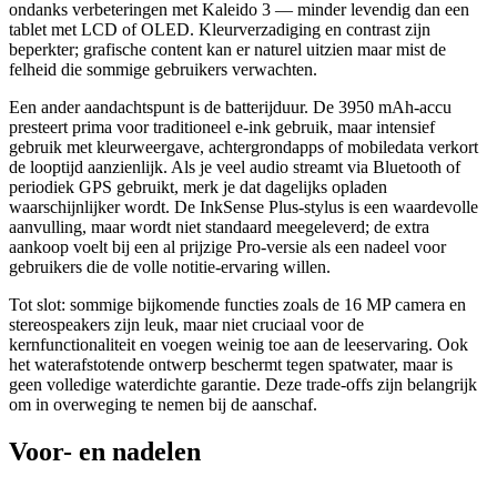
ondanks verbeteringen met Kaleido 3 — minder levendig dan een
tablet met LCD of OLED. Kleurverzadiging en contrast zijn
beperkter; grafische content kan er naturel uitzien maar mist de
felheid die sommige gebruikers verwachten.
Een ander aandachtspunt is de batterijduur. De 3950 mAh-accu
presteert prima voor traditioneel e-ink gebruik, maar intensief
gebruik met kleurweergave, achtergrondapps of mobiledata verkort
de looptijd aanzienlijk. Als je veel audio streamt via Bluetooth of
periodiek GPS gebruikt, merk je dat dagelijks opladen
waarschijnlijker wordt. De InkSense Plus-stylus is een waardevolle
aanvulling, maar wordt niet standaard meegeleverd; de extra
aankoop voelt bij een al prijzige Pro-versie als een nadeel voor
gebruikers die de volle notitie-ervaring willen.
Tot slot: sommige bijkomende functies zoals de 16 MP camera en
stereospeakers zijn leuk, maar niet cruciaal voor de
kernfunctionaliteit en voegen weinig toe aan de leeservaring. Ook
het waterafstotende ontwerp beschermt tegen spatwater, maar is
geen volledige waterdichte garantie. Deze trade-offs zijn belangrijk
om in overweging te nemen bij de aanschaf.
Voor- en nadelen