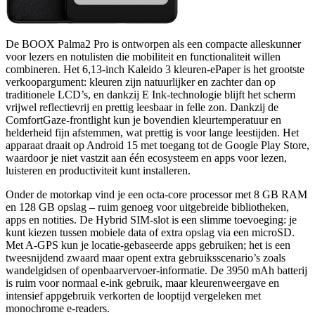
De BOOX Palma2 Pro is ontworpen als een compacte alleskunner
voor lezers en notulisten die mobiliteit en functionaliteit willen
combineren. Het 6,13-inch Kaleido 3 kleuren-ePaper is het grootste
verkoopargument: kleuren zijn natuurlijker en zachter dan op
traditionele LCD’s, en dankzij E Ink-technologie blijft het scherm
vrijwel reflectievrij en prettig leesbaar in felle zon. Dankzij de
ComfortGaze-frontlight kun je bovendien kleurtemperatuur en
helderheid fijn afstemmen, wat prettig is voor lange leestijden. Het
apparaat draait op Android 15 met toegang tot de Google Play Store,
waardoor je niet vastzit aan één ecosysteem en apps voor lezen,
luisteren en productiviteit kunt installeren.
Onder de motorkap vind je een octa-core processor met 8 GB RAM
en 128 GB opslag – ruim genoeg voor uitgebreide bibliotheken,
apps en notities. De Hybrid SIM-slot is een slimme toevoeging: je
kunt kiezen tussen mobiele data of extra opslag via een microSD.
Met A-GPS kun je locatie-gebaseerde apps gebruiken; het is een
tweesnijdend zwaard maar opent extra gebruiksscenario’s zoals
wandelgidsen of openbaarvervoer-informatie. De 3950 mAh batterij
is ruim voor normaal e-ink gebruik, maar kleurenweergave en
intensief appgebruik verkorten de looptijd vergeleken met
monochrome e-readers.