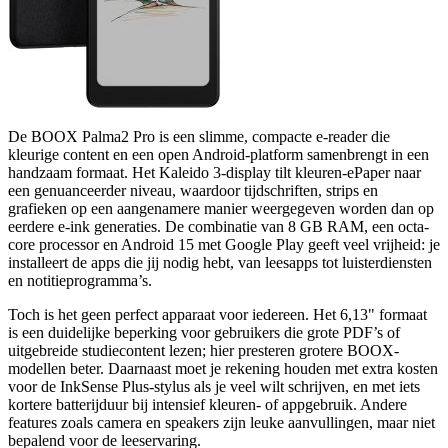
De BOOX Palma2 Pro is een slimme, compacte e-reader die
kleurige content en een open Android-platform samenbrengt in een
handzaam formaat. Het Kaleido 3-display tilt kleuren-ePaper naar
een genuanceerder niveau, waardoor tijdschriften, strips en
grafieken op een aangenamere manier weergegeven worden dan op
eerdere e-ink generaties. De combinatie van 8 GB RAM, een octa-
core processor en Android 15 met Google Play geeft veel vrijheid: je
installeert de apps die jij nodig hebt, van leesapps tot luisterdiensten
en notitieprogramma’s.
Toch is het geen perfect apparaat voor iedereen. Het 6,13" formaat
is een duidelijke beperking voor gebruikers die grote PDF’s of
uitgebreide studiecontent lezen; hier presteren grotere BOOX-
modellen beter. Daarnaast moet je rekening houden met extra kosten
voor de InkSense Plus-stylus als je veel wilt schrijven, en met iets
kortere batterijduur bij intensief kleuren- of appgebruik. Andere
features zoals camera en speakers zijn leuke aanvullingen, maar niet
bepalend voor de leeservaring.