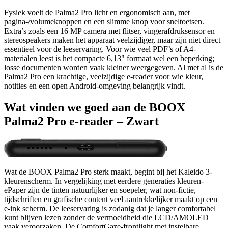
Fysiek voelt de Palma2 Pro licht en ergonomisch aan, met
pagina-/volumeknoppen en een slimme knop voor sneltoetsen.
Extra’s zoals een 16 MP camera met flitser, vingerafdruksensor en
stereospeakers maken het apparaat veelzijdiger, maar zijn niet direct
essentieel voor de leeservaring. Voor wie veel PDF’s of A4-
materialen leest is het compacte 6,13" formaat wel een beperking;
losse documenten worden vaak kleiner weergegeven. Al met al is de
Palma2 Pro een krachtige, veelzijdige e-reader voor wie kleur,
notities en een open Android-omgeving belangrijk vindt.
Wat vinden we goed aan de BOOX
Palma2 Pro e-reader – Zwart
Wat de BOOX Palma2 Pro sterk maakt, begint bij het Kaleido 3-
kleurenscherm. In vergelijking met eerdere generaties kleuren-
ePaper zijn de tinten natuurlijker en soepeler, wat non-fictie,
tijdschriften en grafische content veel aantrekkelijker maakt op een
e-ink scherm. De leeservaring is zodanig dat je langer comfortabel
kunt blijven lezen zonder de vermoeidheid die LCD/AMOLED
vaak veroorzaken. De ComfortGaze-frontlight met instelbare