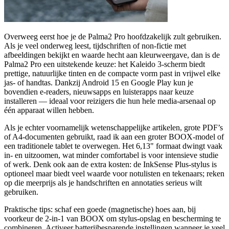
Overweeg eerst hoe je de Palma2 Pro hoofdzakelijk zult gebruiken.
Als je veel onderweg leest, tijdschriften of non-fictie met
afbeeldingen bekijkt en waarde hecht aan kleurweergave, dan is de
Palma2 Pro een uitstekende keuze: het Kaleido 3-scherm biedt
prettige, natuurlijke tinten en de compacte vorm past in vrijwel elke
jas- of handtas. Dankzij Android 15 en Google Play kun je
bovendien e-readers, nieuwsapps en luisterapps naar keuze
installeren — ideaal voor reizigers die hun hele media-arsenaal op
één apparaat willen hebben.
Als je echter voornamelijk wetenschappelijke artikelen, grote PDF’s
of A4-documenten gebruikt, raad ik aan een groter BOOX-model of
een traditionele tablet te overwegen. Het 6,13" formaat dwingt vaak
in- en uitzoomen, wat minder comfortabel is voor intensieve studie
of werk. Denk ook aan de extra kosten: de InkSense Plus-stylus is
optioneel maar biedt veel waarde voor notulisten en tekenaars; reken
op die meerprijs als je handschriften en annotaties serieus wilt
gebruiken.
Praktische tips: schaf een goede (magnetische) hoes aan, bij
voorkeur de 2-in-1 van BOOX om stylus-opslag en bescherming te
combineren. Activeer batterijbesparende instellingen wanneer je veel