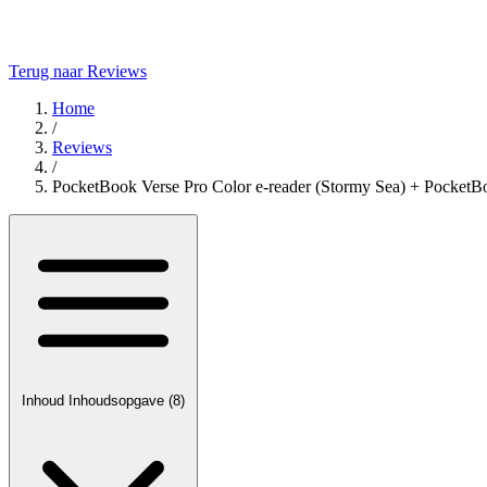
Terug naar Reviews
Home
/
Reviews
/
PocketBook Verse Pro Color e-reader (Stormy Sea) + PocketBo
Inhoud
Inhoudsopgave
(8)