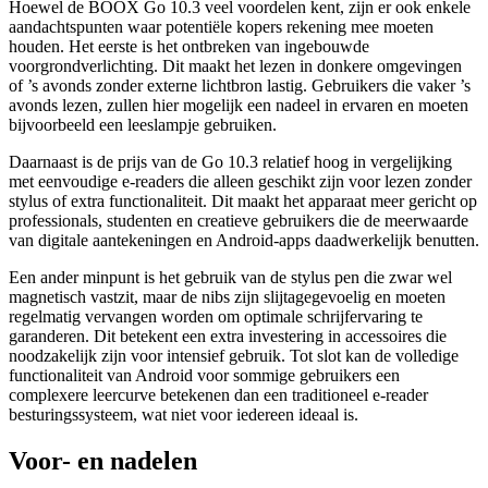
Hoewel de BOOX Go 10.3 veel voordelen kent, zijn er ook enkele
aandachtspunten waar potentiële kopers rekening mee moeten
houden. Het eerste is het ontbreken van ingebouwde
voorgrondverlichting. Dit maakt het lezen in donkere omgevingen
of ’s avonds zonder externe lichtbron lastig. Gebruikers die vaker ’s
avonds lezen, zullen hier mogelijk een nadeel in ervaren en moeten
bijvoorbeeld een leeslampje gebruiken.
Daarnaast is de prijs van de Go 10.3 relatief hoog in vergelijking
met eenvoudige e-readers die alleen geschikt zijn voor lezen zonder
stylus of extra functionaliteit. Dit maakt het apparaat meer gericht op
professionals, studenten en creatieve gebruikers die de meerwaarde
van digitale aantekeningen en Android-apps daadwerkelijk benutten.
Een ander minpunt is het gebruik van de stylus pen die zwar wel
magnetisch vastzit, maar de nibs zijn slijtagegevoelig en moeten
regelmatig vervangen worden om optimale schrijfervaring te
garanderen. Dit betekent een extra investering in accessoires die
noodzakelijk zijn voor intensief gebruik. Tot slot kan de volledige
functionaliteit van Android voor sommige gebruikers een
complexere leercurve betekenen dan een traditioneel e-reader
besturingssysteem, wat niet voor iedereen ideaal is.
Voor- en nadelen