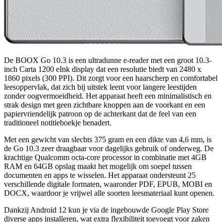
De BOOX Go 10.3 is een ultradunne e-reader met een groot 10.3-
inch Carta 1200 eInk display dat een resolutie biedt van 2480 x
1860 pixels (300 PPI). Dit zorgt voor een haarscherp en comfortabel
leesoppervlak, dat zich bij uitstek leent voor langere leestijden
zonder oogvermoeidheid. Het apparaat heeft een minimalistisch en
strak design met geen zichtbare knoppen aan de voorkant en een
papiervriendelijk patroon op de achterkant dat de feel van een
traditioneel notitieboekje benadert.
Met een gewicht van slechts 375 gram en een dikte van 4,6 mm, is
de Go 10.3 zeer draagbaar voor dagelijks gebruik of onderweg. De
krachtige Qualcomm octa-core processor in combinatie met 4GB
RAM en 64GB opslag maakt het mogelijk om soepel tussen
documenten en apps te wisselen. Het apparaat ondersteunt 25
verschillende digitale formaten, waaronder PDF, EPUB, MOBI en
DOCX, waardoor je vrijwel alle soorten leesmateriaal kunt openen.
Dankzij Android 12 kun je via de ingebouwde Google Play Store
diverse apps installeren, wat extra flexibiliteit toevoegt voor zaken