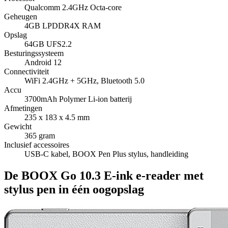
Qualcomm 2.4GHz Octa-core
Geheugen
4GB LPDDR4X RAM
Opslag
64GB UFS2.2
Besturingssysteem
Android 12
Connectiviteit
WiFi 2.4GHz + 5GHz, Bluetooth 5.0
Accu
3700mAh Polymer Li-ion batterij
Afmetingen
235 x 183 x 4.5 mm
Gewicht
365 gram
Inclusief accessoires
USB-C kabel, BOOX Pen Plus stylus, handleiding
De BOOX Go 10.3 E-ink e-reader met
stylus pen in één oogopslag