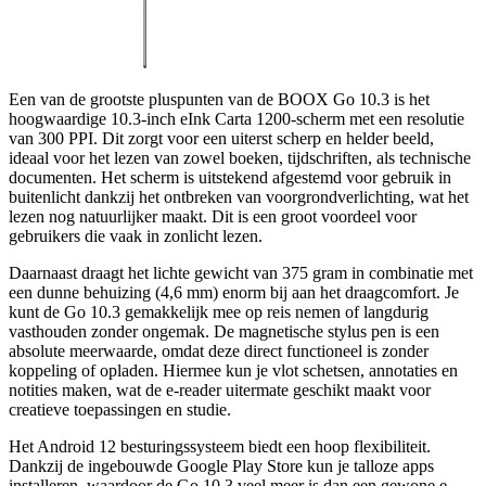
Een van de grootste pluspunten van de BOOX Go 10.3 is het
hoogwaardige 10.3-inch eInk Carta 1200-scherm met een resolutie
van 300 PPI. Dit zorgt voor een uiterst scherp en helder beeld,
ideaal voor het lezen van zowel boeken, tijdschriften, als technische
documenten. Het scherm is uitstekend afgestemd voor gebruik in
buitenlicht dankzij het ontbreken van voorgrondverlichting, wat het
lezen nog natuurlijker maakt. Dit is een groot voordeel voor
gebruikers die vaak in zonlicht lezen.
Daarnaast draagt het lichte gewicht van 375 gram in combinatie met
een dunne behuizing (4,6 mm) enorm bij aan het draagcomfort. Je
kunt de Go 10.3 gemakkelijk mee op reis nemen of langdurig
vasthouden zonder ongemak. De magnetische stylus pen is een
absolute meerwaarde, omdat deze direct functioneel is zonder
koppeling of opladen. Hiermee kun je vlot schetsen, annotaties en
notities maken, wat de e-reader uitermate geschikt maakt voor
creatieve toepassingen en studie.
Het Android 12 besturingssysteem biedt een hoop flexibiliteit.
Dankzij de ingebouwde Google Play Store kun je talloze apps
installeren, waardoor de Go 10.3 veel meer is dan een gewone e-